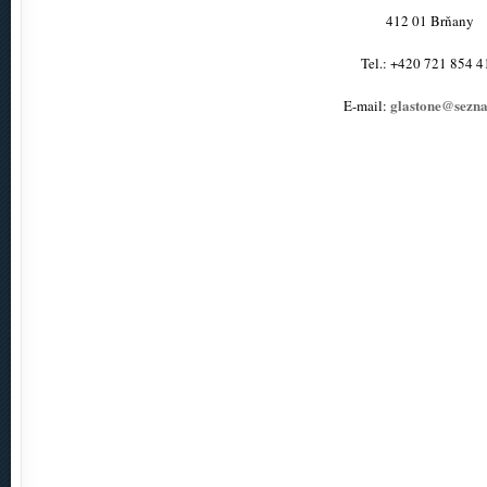
412 01 Brňany
Tel.: +420 721 854 4
glastone@sezn
E-mail: